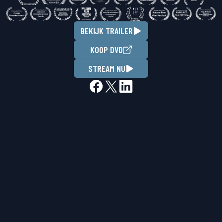
BEKIJK TRAILER
KOOP DVD
STREAM NU